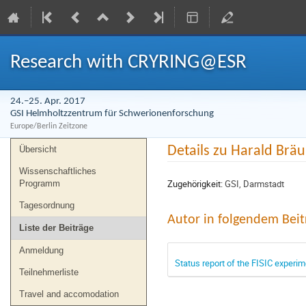
Research with CRYRING@ESR
24.–25. Apr. 2017
GSI Helmholtzzentrum für Schwerionenforschung
Europe/Berlin Zeitzone
Veranstaltungsmenü
Details zu Harald Brä
Übersicht
Wissenschaftliches
Zugehörigkeit:
GSI, Darmstadt
Programm
Tagesordnung
Autor in folgendem Beit
Liste der Beiträge
Anmeldung
Status report of the FISIC experi
Teilnehmerliste
Travel and accomodation