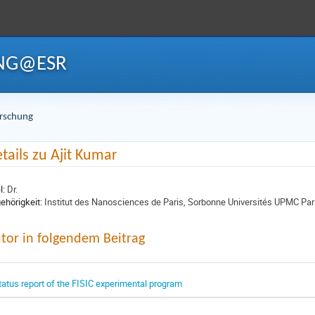
ING@ESR
orschung
tails zu Ajit Kumar
l:
Dr.
ehörigkeit:
Institut des Nanosciences de Paris, Sorbonne Universités UPMC Pari
tor in folgendem Beitrag
tatus report of the FISIC experimental program