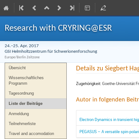
Research with CRYRING@ESR
24.–25. Apr. 2017
GSI Helmholtzzentrum für Schwerionenforschung
Europe/Berlin Zeitzone
Veranstaltungsmenü
Details zu Siegbert H
Übersicht
Wissenschaftliches
Zugehörigkeit:
Goethe-Universität 
Programm
Tagesordnung
Autor in folgenden Beit
Liste der Beiträge
Anmeldung
Electron Dynamics in transient hig
Teilnehmerliste
PEGASUS – A versatile spin-polari
Travel and accomodation