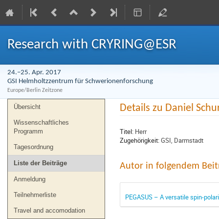
Research with CRYRING@ESR
24.–25. Apr. 2017
GSI Helmholtzzentrum für Schwerionenforschung
Europe/Berlin Zeitzone
Veranstaltungsmenü
Details zu Daniel Schu
Übersicht
Wissenschaftliches
Titel:
Herr
Programm
Zugehörigkeit:
GSI, Darmstadt
Tagesordnung
Liste der Beiträge
Autor in folgendem Beit
Anmeldung
Teilnehmerliste
PEGASUS – A versatile spin-polari
Travel and accomodation