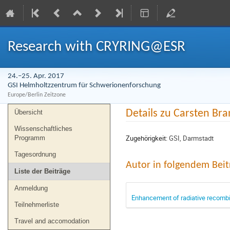
Research with CRYRING@ESR
24.–25. Apr. 2017
GSI Helmholtzzentrum für Schwerionenforschung
Europe/Berlin Zeitzone
Veranstaltungsmenü
Details zu Carsten Br
Übersicht
Wissenschaftliches
Zugehörigkeit:
GSI, Darmstadt
Programm
Tagesordnung
Autor in folgendem Beit
Liste der Beiträge
Anmeldung
Enhancement of radiative recombi
Teilnehmerliste
Travel and accomodation