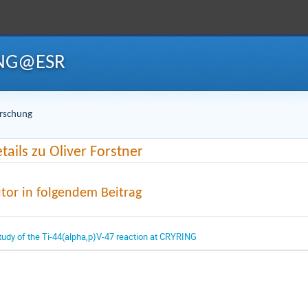
ING@ESR
orschung
tails zu Oliver Forstner
tor in folgendem Beitrag
tudy of the Ti-44(alpha,p)V-47 reaction at CRYRING