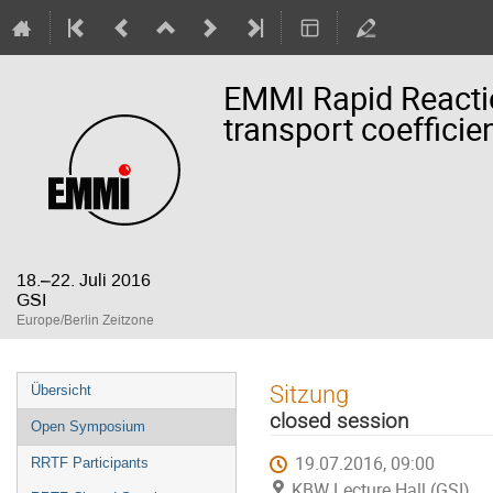
EMMI Rapid Reactio
transport coefficie
18.–22. Juli 2016
GSI
Europe/Berlin Zeitzone
Veranstaltungsmenü
Sitzung
Übersicht
closed session
Open Symposium
19.07.2016, 09:00
RRTF Participants
KBW Lecture Hall (GSI)