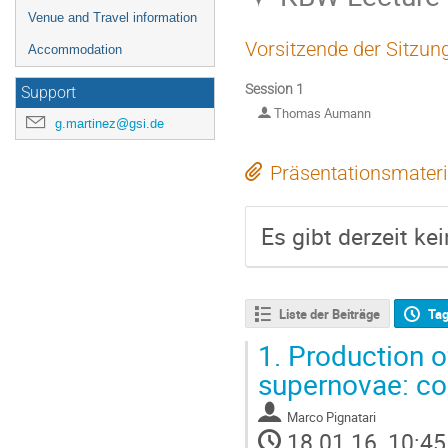
Venue and Travel information
Vorsitzende der Sitzun
Accommodation
Session 1
Support
Thomas Aumann
g.martinez@gsi.de
Präsentationsmateri
Es gibt derzeit ke
Liste der Beiträge
Ta
1.
Production of
supernovae: con
Marco Pignatari
18.01.16, 10:45