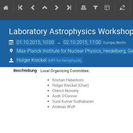
Laboratory Astrophysics Workshop
01.10.2015, 10:00
→
02.10.2015, 17:00
Europe/Berlin
Max-Planck Institute for Nuclear Physics, Heidelberg, 
Holger Kreckel
(
MPI für Kernphysik
)
Local Organizing Committee:
Beschreibung
Kristian Haberkorn
Holger Kreckel (Chair)
Oldrich Novotny
Aodh O'Connor
Sunil Kumar Sudhakaran
Andreas Wolf