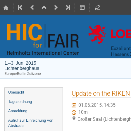
1.–3. Juni 2015
Lichtenberghaus
Europe/Berlin Zeitzone
Veranstaltungsmenü
Update on the RIKEN
Übersicht
Tagesordnung
01.06.2015, 14:35
Anmeldung
10m
Großer Saal (Lichtenberg
Aufruf zur Einreichung von
Abstracts