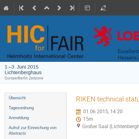
1.–3. Juni 2015
Lichtenberghaus
Europe/Berlin Zeitzone
Veranstaltungsmenü
RIKEN technical stat
Übersicht
Tagesordnung
01.06.2015, 14:20
Anmeldung
15m
Großer Saal (Lichtenberg
Aufruf zur Einreichung von
Abstracts