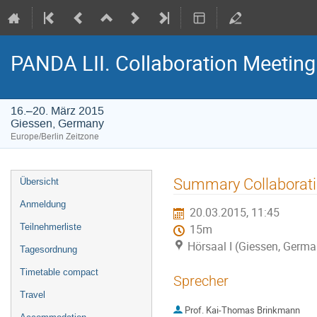
PANDA LII. Collaboration Meeting
16.–20. März 2015
Giessen, Germany
Europe/Berlin Zeitzone
Veranstaltungsmenü
Summary Collaborati
Übersicht
Anmeldung
20.03.2015, 11:45
Teilnehmerliste
15m
Hörsaal I (Giessen, Germ
Tagesordnung
Timetable compact
Sprecher
Travel
Prof.
Kai-Thomas Brinkmann