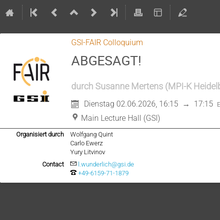
GSI-FAIR Colloquium
ABGESAGT!
durch
Susanne Mertens
(
MPI-K Heidel
Dienstag 02.06.2026, 16:15
→
17:15
Main Lecture Hall (GSI)
Organisiert durch
Wolfgang Quint
Carlo Ewerz
Yury Litvinov
Contact
l.wunderlich@gsi.de
+49-6159-71-1879