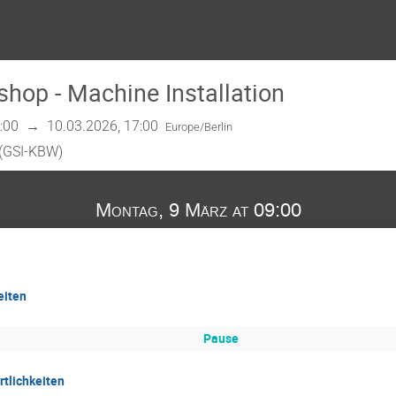
op - Machine Installation
:00
→
10.03.2026, 17:00
Europe/Berlin
 (GSI-KBW)
Montag, 9 März at 09:00
eiten
Pause
rtlichkeiten