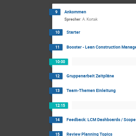
Ankommen
9
Sprecher
:
A. Kortak
Starter
10
Booster - Lean Construction Mana
11
10:00
Gruppenarbeit Zeitpläne
12
Team-Themen Einleitung
13
12:15
Feedback: LCM Dashboards / Scop
14
Review Planning Topics
15