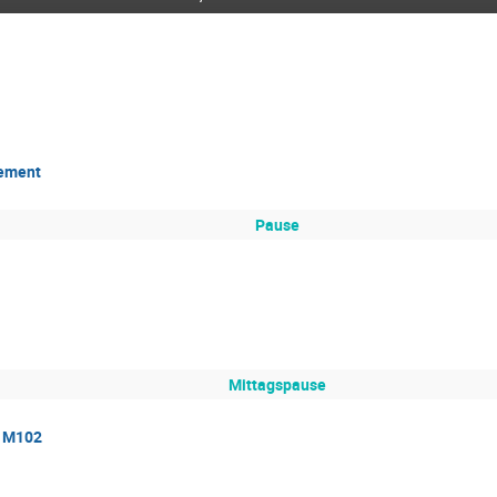
gement
Pause
Mittagspause
e M102