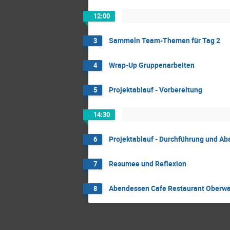
12:00
Sammeln Team-Themen für Tag 2
3
Wrap-Up Gruppenarbeiten
4
Projektablauf - Vorbereitung
5
14:30
Projektablauf - Durchführung und Ab
6
Resumee und Reflexion
7
Abendessen Cafe Restaurant Oberw
8