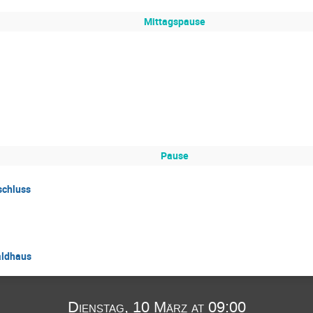
Mittagspause
Pause
schluss
aldhaus
Dienstag, 10 März at 09:00