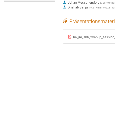
Johan Messchendorp
(
GSI Helmhol
Shahab Sanjari
(
GSI Helmholtzzentr
Präsentationsmateri
ha_jm_shb_wrapup_session_