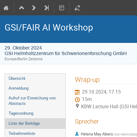
GSI/FAIR AI Workshop
29. Oktober 2024
GSI Helmholtzzentrum für Schwerionenforschung GmbH
Europe/Berlin Zeitzone
Veranstaltungsmenü
Wrap-up
Übersicht
Anmeldung
29.10.2024, 17:15
Aufruf zur Einreichung von
15m
Abstracts
KBW Lecture Hall (GSI H
Tagesordnung
Sprecher
Liste der Beiträge
Teilnehmerliste
Helena May Albers
(
GSI Helmholtzz