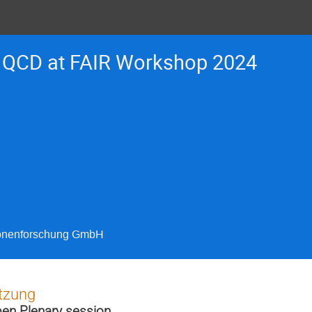
QCD at FAIR Workshop 2024
ionenforschung GmbH
tzung
en Plenary session