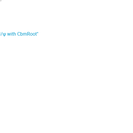
p J/ψ with CbmRoot"