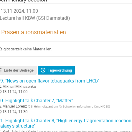
13.11.2024, 11:00
Lecture hall KBW (GSI Darmstadt)
Präsentationsmaterialien
Es gibt derzeit keine Materialien.
Liste der Beiträge
Tagesordnung
9.
"News on open-flavor tetraquarks from LHCb”
Mikhail Mikhasenko
13.11.24, 11:00
0.
Highlight talk Chapter 7, "Matter"
Manuel Lorenz
(
GSI Helmholtzzentrum für Schwerionenforschung GmbH(GSI)
)
13.11.24, 11:30
1.
Highlight talk Chapter 8, "High energy fragmentation reaction
alaxy’s structure”
Prof.
Takehiko Saito
(
RIKEN and GSI Helmholtzzentrum für Schwerionenforschung GmbH(GSI