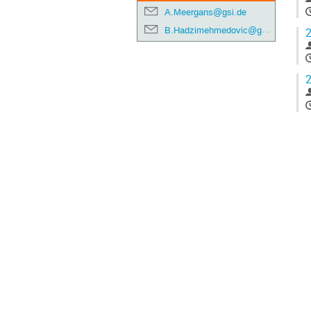
A.Meergans@gsi.de
B.Hadzimehmedovic@gsi.de
2
2