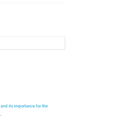
 and its importance for the
)
)