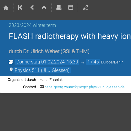
2023/2024 winter term
FLASH radiotherapy with heavy ion
durch
Dr.
Ulrich Weber
(
GSI & THM
)
Donnerstag 01.02.2024, 16:30
→
17:45
Europe/Berlin
Physics 511 (JLU Giessen)
Organisiert durch
Hans Zaunick
Contact
hans-georg.zaunick@exp2.physik.uni-giessen.de