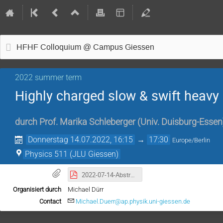
HFHF Colloquium @ Campus Giessen
2022 summer term
Highly charged slow & swift heavy 
durch
Prof.
Marika Schleberger
(
Univ. Duisburg-Essen
Donnerstag 14.07.2022, 16:15
→
17:30
Europe/Berlin
Physics 511 (JLU Giessen)
2022-07-14-Abstract_Schleberger.pdf
Organisiert durch
Michael Dürr
Contact
Michael.Duerr@ap.physik.uni-giessen.de