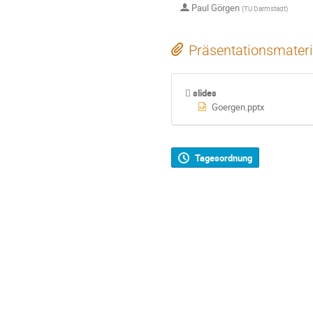
Paul Görgen
(
TU Darmstadt
)
Präsentationsmateri
slides
Goergen.pptx
Tagesordnung