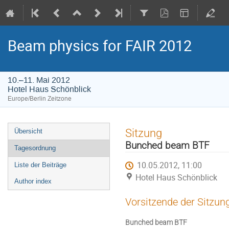
Beam physics for FAIR 2012
10.–11. Mai 2012
Hotel Haus Schönblick
Europe/Berlin Zeitzone
Veranstaltungsmenü
Sitzung
Übersicht
Bunched beam BTF
Tagesordnung
10.05.2012, 11:00
Liste der Beiträge
Hotel Haus Schönblick
Author index
Vorsitzende der Sitzun
Bunched beam BTF