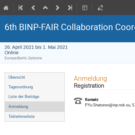
6th BINP-FAIR Collaboration Coo
26. April 2021 bis 1. Mai 2021
Online
Europe/Berlin Zeitzone
Veranstaltungsmenü
Anmeldung
Übersicht
Registration
Tagesordnung
Liste der Beiträge
Kontakt
P.Yu.Shatunov@inp.nsk.su, 
Anmeldung
Teilnehmerliste