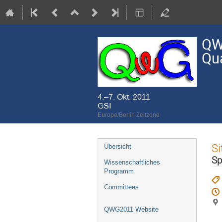
QW
Qu
4.–7. Okt. 2011
GSI
Europe/Berlin Zeitzone
Veranstaltungsmenü
Si
Übersicht
Sp
Wissenschaftliches
Programm
Committees
QWG2011 Website