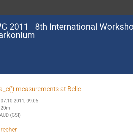
G 2011 - 8th International Worksh
arkonium
a_c(') measurements at Belle
07.10.2011, 09:05
20m
AUD (GSI)
recher