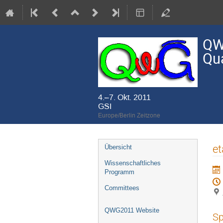
QW
Qu
4.–7. Okt. 2011
GSI
Europe/Berlin Zeitzone
Veranstaltungsmenü
et
Übersicht
Wissenschaftliches
Programm
Committees
QWG2011 Website
Sp