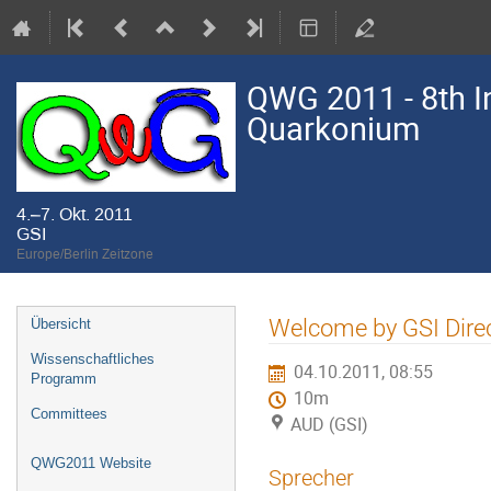
QWG 2011 - 8th I
Quarkonium
4.–7. Okt. 2011
GSI
Europe/Berlin Zeitzone
Veranstaltungsmenü
Welcome by GSI Dire
Übersicht
Wissenschaftliches
04.10.2011, 08:55
Programm
10m
Committees
AUD (GSI)
QWG2011 Website
Sprecher