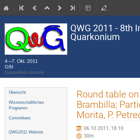
QWG 2011 - 8th I
Quarkonium
4.–7. Okt. 2011
GSI
Europe/Berlin Zeitzone
Veranstaltungsmenü
Round table on
Übersicht
Brambilla; Part
Wissenschaftliches
Programm
Morita, P. Petre
Committees
06.10.2011, 18:10
QWG2011 Website
30m