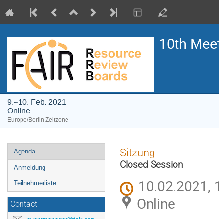
10th Meet
9.–10. Feb. 2021
Online
Europe/Berlin Zeitzone
Veranstaltungsmenü
Sitzung
Agenda
Closed Session
Anmeldung
10.02.2021, 
Teilnehmerliste
Online
Contact