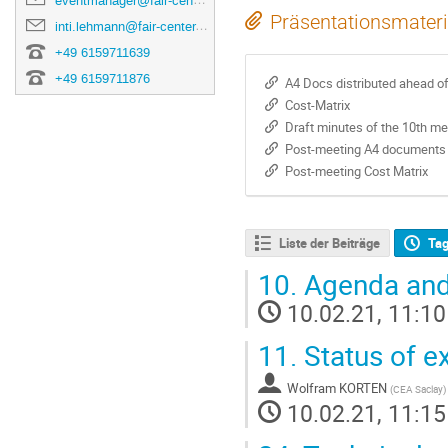
eventmanager@fair-center.eu
Präsentationsmateri
inti.lehmann@fair-center.eu
+49 6159711639
+49 6159711876
A4 Docs distributed ahead o
Cost-Matrix
Draft minutes of the 10th m
Post-meeting A4 documents
Post-meeting Cost Matrix
Liste der Beiträge
Ta
10.
Agenda and
10.02.21, 11:10
11.
Status of e
Wolfram KORTEN
(
CEA Saclay
)
10.02.21, 11:15