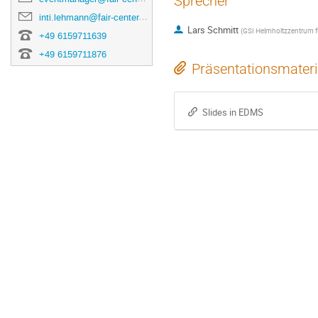
Sprecher
inti.lehmann@fair-center.eu
Lars Schmitt
(
GSI Helmholtzzentrum 
+49 6159711639
+49 6159711876
Präsentationsmateri
Slides in EDMS