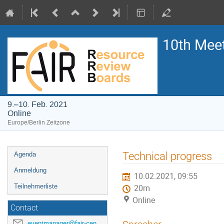
10th Meet
9.–10. Feb. 2021
Online
Europe/Berlin Zeitzone
Veranstaltungsmenü
Technical progress
Agenda
Anmeldung
10.02.2021, 09:55
Teilnehmerliste
20m
Online
Contact
eventmanager@fair-center.eu