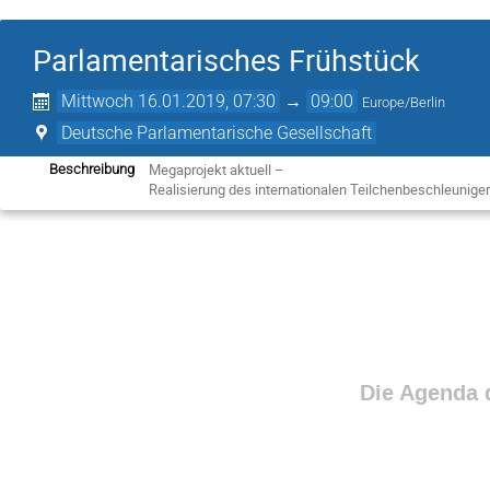
Parlamentarisches Frühstück
Mittwoch 16.01.2019, 07:30
→
09:00
Europe/Berlin
Deutsche Parlamentarische Gesellschaft
Megaprojekt aktuell –

Beschreibung
Realisierung des internationalen Teilchenbeschleunige
Die Agenda d