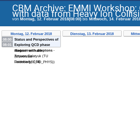
CBM Archive: EMMI Workshop: 
with data from Heavy Ion Collis
von
Montag, 12. Februar 2018(08:00)
bis
Mittwoch, 14. Februar 2018
Montag, 12. Februar 2018
Dienstag, 13. Februar 2018
Mittw
08:00
Status and Perspectives of
08:01
Exploring QCD phase
the CBM Experiment
-
diagram with dileptons
-
Norbert Herrmann
Tetyana Galatyuk
(
TU
(
Universität
Darmstadt / GSI
)
Heidelberg(U_HD_PHYS)
)