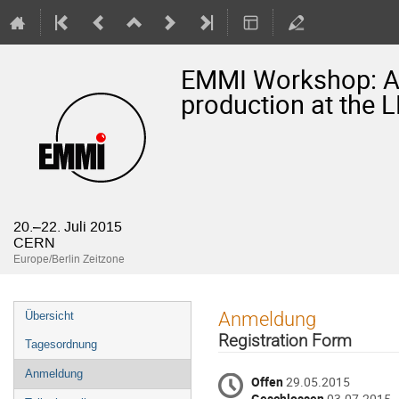
EMMI Workshop: Ant
production at the 
20.–22. Juli 2015
CERN
Europe/Berlin Zeitzone
Veranstaltungsmenü
Anmeldung
Übersicht
Registration Form
Tagesordnung
Anmeldung
Offen
29.05.2015
Geschlossen
03.07.2015