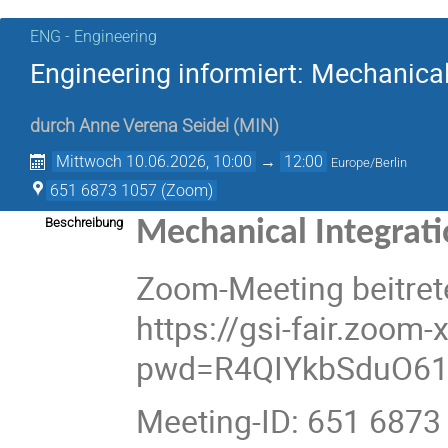
ENG - Engineering
Engineering informiert: Mechanical 
durch
Anne Verena Seidel
(
MIN
)
Mittwoch 10.06.2026, 10:00
→
12:00
Europe/Berlin
651 6873 1057 (Zoom)
Beschreibung
Mechanical Integratio
Zoom-Meeting beitret
https://gsi-fair.zoom
pwd=R4QIYkbSduO61
Meeting-ID: 651 6873