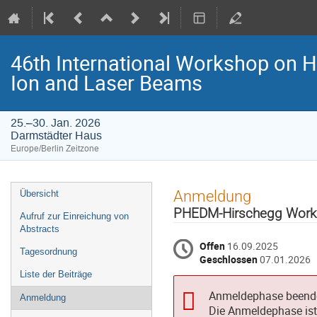
46th International Workshop on H
Ion and Laser Beams
25.–30. Jan. 2026
Darmstädter Haus
Europe/Berlin Zeitzone
Veranstaltungsmenü
Anmeldung
Übersicht
PHEDM-Hirschegg Work
Aufruf zur Einreichung von
Abstracts
Offen
16.09.2025
Tagesordnung
Geschlossen
07.01.2026
Liste der Beiträge
Anmeldephase beend
Anmeldung
Die Anmeldephase ist 