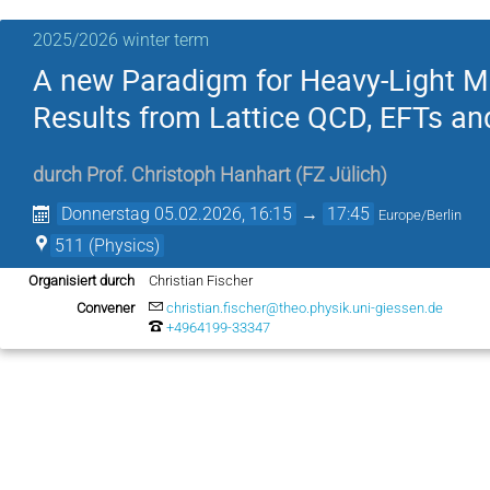
2025/2026 winter term
A new Paradigm for Heavy-Light 
Results from Lattice QCD, EFTs an
durch
Prof.
Christoph Hanhart
(
FZ Jülich
)
Donnerstag 05.02.2026, 16:15
→
17:45
Europe/Berlin
511 (Physics)
Organisiert durch
Christian Fischer
Convener
christian.fischer@theo.physik.uni-giessen.de
+4964199-33347