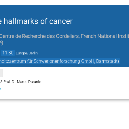
 hallmarks of cancer
Centre de Recherche des Cordeliers, French National Insti
e
)
→
11:30
Europe/Berlin
mholtzzentrum für Schwerionenforschung GmbH, Darmstadt)
r & Prof. Dr. Marco Durante
e