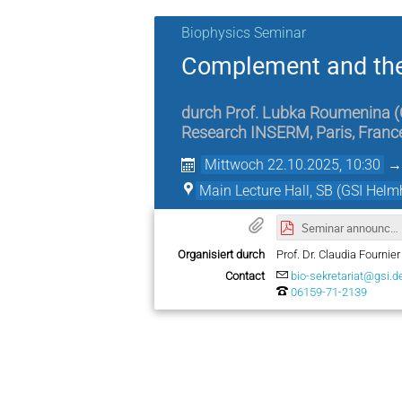
Biophysics Seminar
Complement and the
durch
Prof.
Lubka Roumenina
(
Research INSERM, Paris, Franc
Mittwoch 22.10.2025, 10:30
Main Lecture Hall, SB (GSI Hel
Seminar announcement_Prof. Dr. Lubka Roumenina_22.10.2025.pdf
Organisiert durch
Prof. Dr. Claudia Fournie
Contact
bio-sekretariat@gsi.d
06159-71-2139