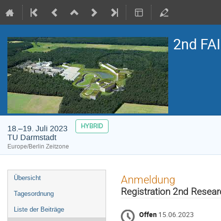
2nd FAI
HYBRID
18.–19. Juli 2023
TU Darmstadt
Europe/Berlin Zeitzone
Veranstaltungsmenü
Anmeldung
Übersicht
Registration 2nd Resear
Tagesordnung
Liste der Beiträge
Offen
15.06.2023