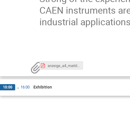
CAEN instruments are
industrial applications
anzeige_a4_mattil_v2.pdf
Exhibition
10:00
→
16:00