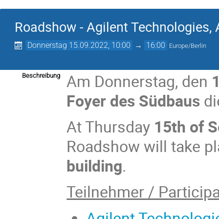
Roadshow - Agilent Technologies
Donnerstag 15.09.2022, 10:00
→
16:00
Europe/Berlin
Am Donnerstag, den
Beschreibung
Foyer des Südbaus
di
At Thursday
15th of 
Roadshow will take pl
building
.
Teilnehmer / Participa
Agilent Technologi